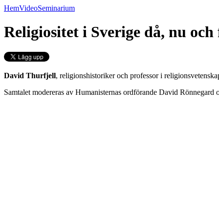
Hem
Video
Seminarium
Religiositet i Sverige då, nu oc
David Thurfjell
, religionshistoriker och professor i religionsvetenska
Samtalet modereras av Humanisternas ordförande David Rönnegard och