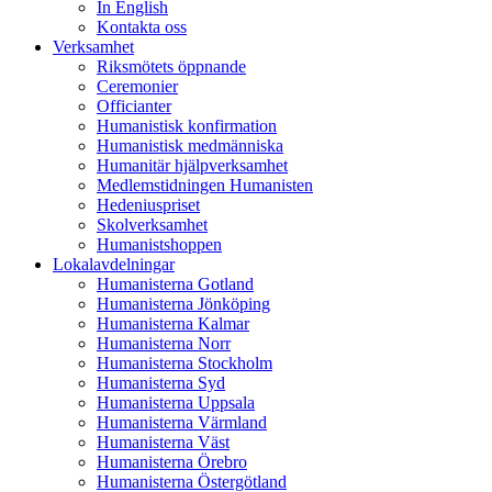
In English
Kontakta oss
Verksamhet
Riksmötets öppnande
Ceremonier
Officianter
Humanistisk konfirmation
Humanistisk medmänniska
Humanitär hjälpverksamhet
Medlemstidningen Humanisten
Hedeniuspriset
Skolverksamhet
Humanistshoppen
Lokalavdelningar
Humanisterna Gotland
Humanisterna Jönköping
Humanisterna Kalmar
Humanisterna Norr
Humanisterna Stockholm
Humanisterna Syd
Humanisterna Uppsala
Humanisterna Värmland
Humanisterna Väst
Humanisterna Örebro
Humanisterna Östergötland