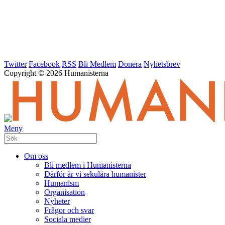
Twitter
Facebook
RSS
Bli Medlem
Donera
Nyhetsbrev
Copyright © 2026 Humanisterna
Meny
Om oss
Bli medlem i Humanisterna
Därför är vi sekulära humanister
Humanism
Organisation
Nyheter
Frågor och svar
Sociala medier