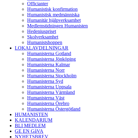
Officianter
Humanistisk konfirmation
Humanistisk medmänniska
Humanitär hjälpverksamhet
Medlemstidningen Humanisten
Hedeniuspriset
Skolverksamhet
Humanistshoppen
LOKALAVDELNINGAR
Humanisterna Gotland
Humanisterna Jönköping
Humanisterna Kalmar
Humanisterna Norr
Humanisterna Stockholm
Humanisterna Syd
Humanisterna Uppsala
Humanisterna Värmland
Humanisterna Väst
Humanisterna Örebro
Humanisterna Östergötland
HUMANISTEN
KALENDARIUM
BLI MEDLEM
GE EN GåVA
NYHETSBREV