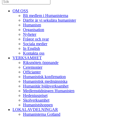
OM OSS
Bli medlem i Humanisterna
Därför är vi sekulära humanister
Humanism
Organisation
Nyheter
Frågor och svar
Sociala medier
In English
Kontakta oss
VERKSAMHET
Riksmötets öppnande
Ceremonier
Officianter
Humanistisk konfirmation
Humanistisk medmänniska
Humanitär hjälpverksamhet
Medlemstidningen Humanisten
Hedeniuspriset
Skolverksamhet
Humanistshoppen
LOKALAVDELNINGAR
Humanisterna Gotland