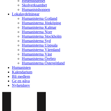
Hedeniuspriset
Skolverksamhet
Humanistshoppen
Lokalavdelningar
Humanisterna Gotland
Humanisterna Jönköping
Humanisterna Kalmar
Humanisterna Norr
Humanisterna Stockholm
Humanisterna Syd
Humanisterna Uppsala
Humanisterna Värmland
Humanisterna Väst
Humanisterna Örebro
Humanisterna Östergötland
Humanisten
Kalendarium
Bli medlem
Ge en gåva
Nyhetsbrev