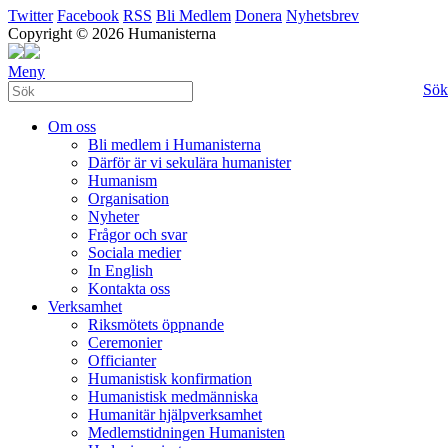
Twitter
Facebook
RSS
Bli Medlem
Donera
Nyhetsbrev
Copyright © 2026 Humanisterna
Meny
Sök
Om oss
Bli medlem i Humanisterna
Därför är vi sekulära humanister
Humanism
Organisation
Nyheter
Frågor och svar
Sociala medier
In English
Kontakta oss
Verksamhet
Riksmötets öppnande
Ceremonier
Officianter
Humanistisk konfirmation
Humanistisk medmänniska
Humanitär hjälpverksamhet
Medlemstidningen Humanisten