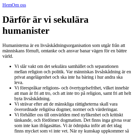
Hem
Om oss
Därför är vi sekulära
humanister
Humanisterna är en livsåskådningsorganisation som utgår från att
människans förnuft, omtanke och ansvar banar vägen för en bättre
värld.
Vi slår vakt om det sekulära samhället och separationen
mellan religion och politik. Var människas livsåskådning är en
privat angelägenhet och ska inte ha bäring i hur andra ska
leva.
Vi förespråkar religions- och övertygelsefrihet, vilket innebär
att man är fri att tro, och att inte tro på religion, samt fri att helt
byta livsåskådning.
Vi strävar efter att de mänskliga rättigheterna skall vara
överordnade religiösa dogmer, normer och värderingar.
Vi förhåller oss till omvärlden med nyfikenhet och kritiskt
tänkande, och fördömer dogmatism. Det finns inga givna svar
som inte kan ifrågasättas. Vi är ödmjuka inför att det idag
finns mycket som vi inte vet. När ny kunskap uppkommer så