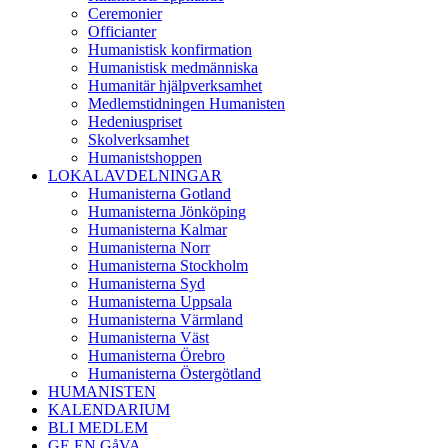
Ceremonier
Officianter
Humanistisk konfirmation
Humanistisk medmänniska
Humanitär hjälpverksamhet
Medlemstidningen Humanisten
Hedeniuspriset
Skolverksamhet
Humanistshoppen
LOKALAVDELNINGAR
Humanisterna Gotland
Humanisterna Jönköping
Humanisterna Kalmar
Humanisterna Norr
Humanisterna Stockholm
Humanisterna Syd
Humanisterna Uppsala
Humanisterna Värmland
Humanisterna Väst
Humanisterna Örebro
Humanisterna Östergötland
HUMANISTEN
KALENDARIUM
BLI MEDLEM
GE EN GåVA