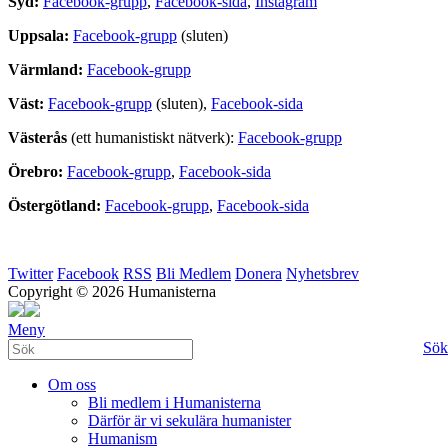
Syd:
Facebook-grupp
,
Facebook-sida
,
Instagram
Uppsala:
Facebook-grupp
(sluten)
Värmland:
Facebook-grupp
Väst:
Facebook-grupp
(sluten),
Facebook-sida
Västerås
(ett humanistiskt nätverk):
Facebook-grupp
Örebro:
Facebook-grupp
,
Facebook-sida
Östergötland:
Facebook-grupp
,
Facebook-sida
Twitter
Facebook
RSS
Bli Medlem
Donera
Nyhetsbrev
Copyright © 2026 Humanisterna
Meny
Sök
Om oss
Bli medlem i Humanisterna
Därför är vi sekulära humanister
Humanism