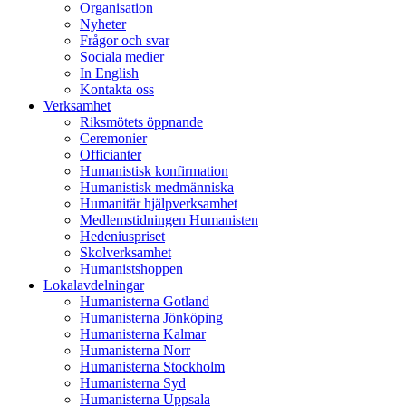
Organisation
Nyheter
Frågor och svar
Sociala medier
In English
Kontakta oss
Verksamhet
Riksmötets öppnande
Ceremonier
Officianter
Humanistisk konfirmation
Humanistisk medmänniska
Humanitär hjälpverksamhet
Medlemstidningen Humanisten
Hedeniuspriset
Skolverksamhet
Humanistshoppen
Lokalavdelningar
Humanisterna Gotland
Humanisterna Jönköping
Humanisterna Kalmar
Humanisterna Norr
Humanisterna Stockholm
Humanisterna Syd
Humanisterna Uppsala