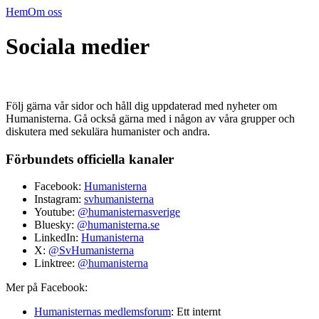
Hem
Om oss
Sociala medier
Följ gärna vår sidor och håll dig uppdaterad med nyheter om
Humanisterna. Gå också gärna med i någon av våra grupper och
diskutera med sekulära humanister och andra.
Förbundets officiella kanaler
Facebook:
Humanisterna
Instagram:
svhumanisterna
Youtube:
@humanisternasverige
Bluesky:
@humanisterna.se
LinkedIn:
Humanisterna
X:
@SvHumanisterna
Linktree:
@humanisterna
Mer på Facebook:
Humanisternas medlemsforum
: Ett internt