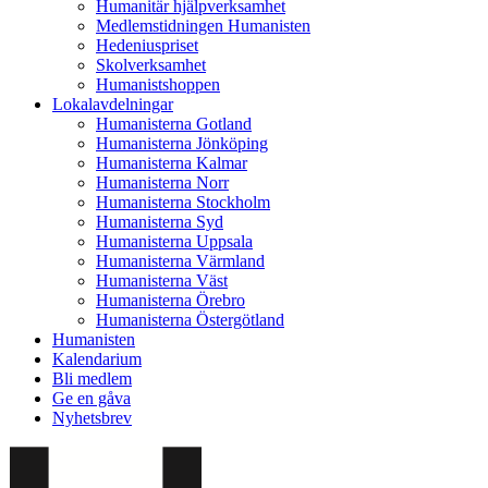
Humanitär hjälpverksamhet
Medlemstidningen Humanisten
Hedeniuspriset
Skolverksamhet
Humanistshoppen
Lokalavdelningar
Humanisterna Gotland
Humanisterna Jönköping
Humanisterna Kalmar
Humanisterna Norr
Humanisterna Stockholm
Humanisterna Syd
Humanisterna Uppsala
Humanisterna Värmland
Humanisterna Väst
Humanisterna Örebro
Humanisterna Östergötland
Humanisten
Kalendarium
Bli medlem
Ge en gåva
Nyhetsbrev