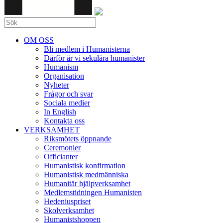
OM OSS
Bli medlem i Humanisterna
Därför är vi sekulära humanister
Humanism
Organisation
Nyheter
Frågor och svar
Sociala medier
In English
Kontakta oss
VERKSAMHET
Riksmötets öppnande
Ceremonier
Officianter
Humanistisk konfirmation
Humanistisk medmänniska
Humanitär hjälpverksamhet
Medlemstidningen Humanisten
Hedeniuspriset
Skolverksamhet
Humanistshoppen