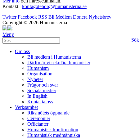
Mer info
och intresseanmälan.
Kontakt:
konfagoteborg@humanisterna.se
Twitter
Facebook
RSS
Bli Medlem
Donera
Nyhetsbrev
Copyright © 2026 Humanisterna
Meny
Sök
Om oss
Bli medlem i Humanisterna
Därför är vi sekulära humanister
Humanism
Organisation
Nyheter
Frågor och svar
Sociala medier
In English
Kontakta oss
Verksamhet
Riksmötets öppnande
Ceremonier
Officianter
Humanistisk konfirmation
Humanistisk medmänniska