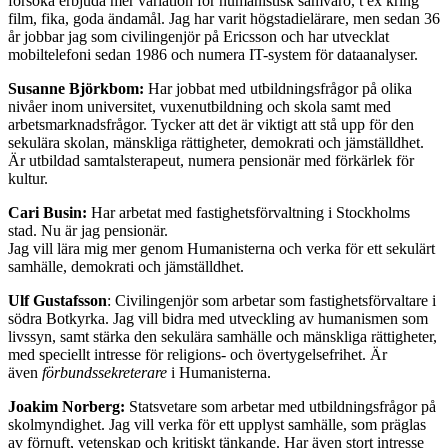
försöka erbjuda mer variation för humanistisk samvaro, t ex kring
film, fika, goda ändamål. Jag har varit högstadielärare, men sedan 36
år jobbar jag som civilingenjör på Ericsson och har utvecklat
mobiltelefoni sedan 1986 och numera IT-system för dataanalyser.
Susanne Björkbom:
Har jobbat med utbildningsfrågor på olika
nivåer inom universitet, vuxenutbildning och skola samt med
arbetsmarknadsfrågor. Tycker att det är viktigt att stå upp för den
sekulära skolan, mänskliga rättigheter, demokrati och jämställdhet.
Är utbildad samtalsterapeut, numera pensionär med förkärlek för
kultur.
Cari Busin:
Har arbetat med fastighetsförvaltning i Stockholms
stad. Nu är jag pensionär.
Jag vill lära mig mer genom Humanisterna och verka för ett sekulärt
samhälle, demokrati och jämställdhet.
Ulf Gustafsson
: Civilingenjör som arbetar som fastighetsförvaltare i
södra Botkyrka. Jag vill bidra med utveckling av humanismen som
livssyn, samt stärka den sekulära samhälle och mänskliga rättigheter,
med speciellt intresse för religions- och övertygelsefrihet. Är
även
förbundssekreterare
i Humanisterna.
Joakim Norberg:
Statsvetare som arbetar med utbildningsfrågor på
skolmyndighet. Jag vill verka för ett upplyst samhälle, som präglas
av förnuft, vetenskap och kritiskt tänkande. Har även stort intresse