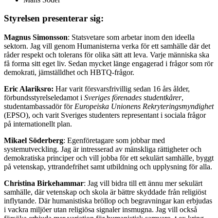
Styrelsen presenterar sig:
Magnus Simonsson
: Statsvetare som arbetar inom den ideella
sektorn. Jag vill genom Humanisterna verka för ett samhälle där det
råder respekt och tolerans för olika sätt att leva. Varje människa ska
få forma sitt eget liv. Sedan mycket länge engagerad i frågor som rör
demokrati, jämställdhet och HBTQ-frågor.
Eric Alariksro:
Har varit försvarsfrivillig sedan 16 års ålder,
förbundsstyrelseledamot i
Sveriges förenades studentkårer
,
studentambassadör för
Europeiska Unionens Rekryteringsmyndighet
(EPSO), och varit Sveriges studenters representant i sociala frågor
på internationellt plan.
Mikael Söderberg
: Egenföretagare som jobbar med
systemutveckling. Jag är intresserad av mänskliga rättigheter och
demokratiska principer och vill jobba för ett sekulärt samhälle, byggt
på vetenskap, yttrandefrihet samt utbildning och upplysning för alla.
Christina Birkehammar
: Jag vill bidra till ett ännu mer sekulärt
samhälle, där vetenskap och skola är bättre skyddade från religiöst
inflytande. Där humanistiska bröllop och begravningar kan erbjudas
i vackra miljöer utan religiösa signaler insmugna. Jag vill också