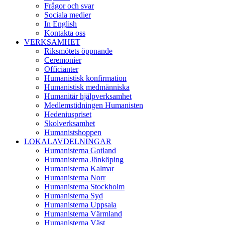
Frågor och svar
Sociala medier
In English
Kontakta oss
VERKSAMHET
Riksmötets öppnande
Ceremonier
Officianter
Humanistisk konfirmation
Humanistisk medmänniska
Humanitär hjälpverksamhet
Medlemstidningen Humanisten
Hedeniuspriset
Skolverksamhet
Humanistshoppen
LOKALAVDELNINGAR
Humanisterna Gotland
Humanisterna Jönköping
Humanisterna Kalmar
Humanisterna Norr
Humanisterna Stockholm
Humanisterna Syd
Humanisterna Uppsala
Humanisterna Värmland
Humanisterna Väst