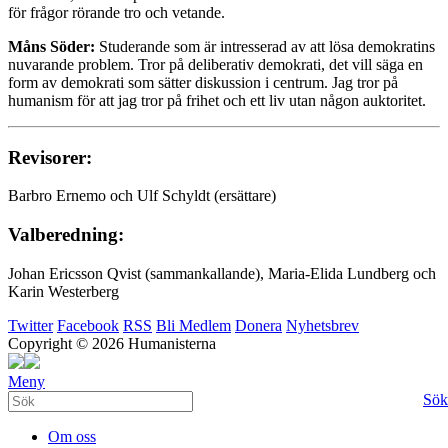
för frågor rörande tro och vetande.
Måns Söder:
Studerande som är intresserad av att lösa demokratins
nuvarande problem. Tror på deliberativ demokrati, det vill säga en
form av demokrati som sätter diskussion i centrum. Jag tror på
humanism för att jag tror på frihet och ett liv utan någon auktoritet.
Revisorer:
Barbro Ernemo och Ulf Schyldt (ersättare)
Valberedning:
Johan Ericsson Qvist (sammankallande), Maria-Elida Lundberg och
Karin Westerberg
Twitter
Facebook
RSS
Bli Medlem
Donera
Nyhetsbrev
Copyright © 2026 Humanisterna
Meny
Sök
Om oss