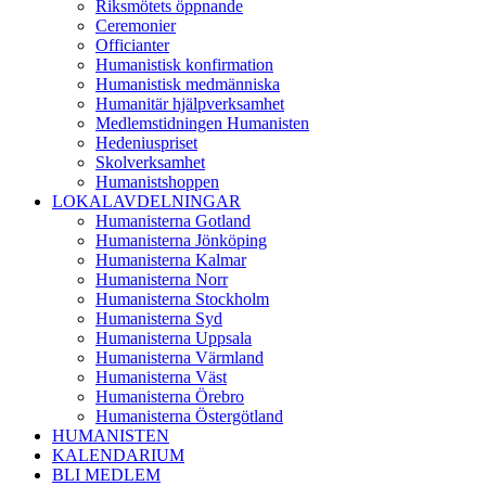
Riksmötets öppnande
Ceremonier
Officianter
Humanistisk konfirmation
Humanistisk medmänniska
Humanitär hjälpverksamhet
Medlemstidningen Humanisten
Hedeniuspriset
Skolverksamhet
Humanistshoppen
LOKALAVDELNINGAR
Humanisterna Gotland
Humanisterna Jönköping
Humanisterna Kalmar
Humanisterna Norr
Humanisterna Stockholm
Humanisterna Syd
Humanisterna Uppsala
Humanisterna Värmland
Humanisterna Väst
Humanisterna Örebro
Humanisterna Östergötland
HUMANISTEN
KALENDARIUM
BLI MEDLEM