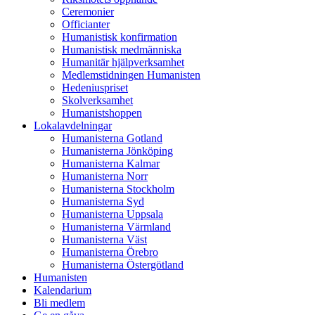
Ceremonier
Officianter
Humanistisk konfirmation
Humanistisk medmänniska
Humanitär hjälpverksamhet
Medlemstidningen Humanisten
Hedeniuspriset
Skolverksamhet
Humanistshoppen
Lokalavdelningar
Humanisterna Gotland
Humanisterna Jönköping
Humanisterna Kalmar
Humanisterna Norr
Humanisterna Stockholm
Humanisterna Syd
Humanisterna Uppsala
Humanisterna Värmland
Humanisterna Väst
Humanisterna Örebro
Humanisterna Östergötland
Humanisten
Kalendarium
Bli medlem