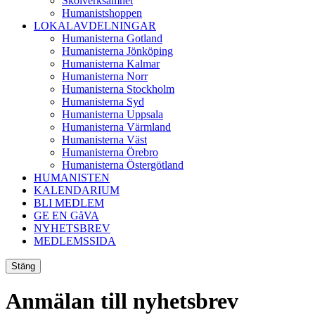
Skolverksamhet
Humanistshoppen
LOKALAVDELNINGAR
Humanisterna Gotland
Humanisterna Jönköping
Humanisterna Kalmar
Humanisterna Norr
Humanisterna Stockholm
Humanisterna Syd
Humanisterna Uppsala
Humanisterna Värmland
Humanisterna Väst
Humanisterna Örebro
Humanisterna Östergötland
HUMANISTEN
KALENDARIUM
BLI MEDLEM
GE EN GåVA
NYHETSBREV
MEDLEMSSIDA
Stäng
Anmälan till nyhetsbrev