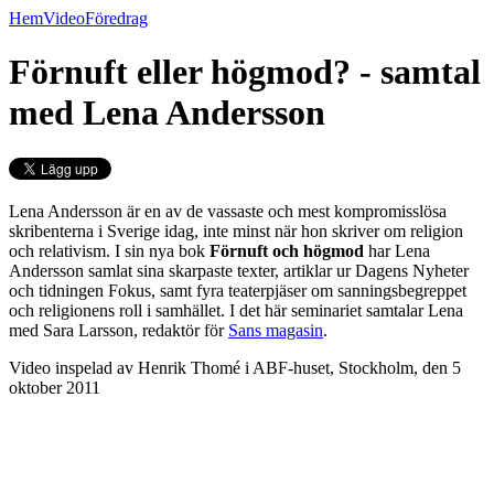
Hem
Video
Föredrag
Förnuft eller högmod? - samtal
med Lena Andersson
Lena Andersson är en av de vassaste och mest kompromisslösa
skribenterna i Sverige idag, inte minst när hon skriver om religion
och relativism. I sin nya bok
Förnuft och högmod
har Lena
Andersson samlat sina skarpaste texter, artiklar ur Dagens Nyheter
och tidningen Fokus, samt fyra teaterpjäser om sanningsbegreppet
och religionens roll i samhället. I det här seminariet samtalar Lena
med Sara Larsson, redaktör för
Sans magasin
.
Video inspelad av Henrik Thomé i ABF-huset, Stockholm, den 5
oktober 2011