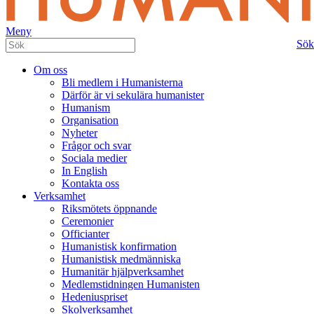
Meny
Sök
Om oss
Bli medlem i Humanisterna
Därför är vi sekulära humanister
Humanism
Organisation
Nyheter
Frågor och svar
Sociala medier
In English
Kontakta oss
Verksamhet
Riksmötets öppnande
Ceremonier
Officianter
Humanistisk konfirmation
Humanistisk medmänniska
Humanitär hjälpverksamhet
Medlemstidningen Humanisten
Hedeniuspriset
Skolverksamhet