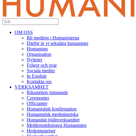
OM OSS
Bli medlem i Humanisterna
Därför är vi sekulära humanister
Humanism
Organisation
Nyheter
Frågor och svar
Sociala medier
In English
Kontakta oss
VERKSAMHET
Riksmötets öppnande
Ceremonier
Officianter
Humanistisk konfirmation
Humanistisk medmänniska
Humanitär hjälpverksamhet
Medlemstidningen Humanisten
Hedeniuspriset