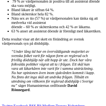
79 % av vårdpersonalen är positiva till att assisterat döende
ska vara möjligt.
Bland läkare är siffran 64 %.
Bland sköterskor hela 82 %.
Nära sex av tio (57 %) ur vårdpersonalen kan tänka sig att
medverka vid assisterat
döende – 60 % av sköterskorna och 42 % av läkarna.
63 % anser att assisterat döende är förenligt med läkaretiken.
Detta resultat visar att det skett en förändring av svensk
vårdpersonals syn på dödshjälp.
“Under lång tid har en överväldigande majoritet av
svenska folket varit för någon form av reglerad och
frivillig dödshjälp när allt hopp är ute. Dock har våra
folkvalda politiker vägrat att ta i frågan. Ett skäl kan
vara att läkarkåren inte varit för i samma utsträckning.
Nu har opinionen även inom sjukvården kommit i kapp.
Nu finns det inga skäl att undvika frågan. Tillsätt en
utredning om villkoren för reglerad dödshjälp i Sverige
nu”
säger Humanisternas ordförande
David
Rönnegard
.
Twitter
Facebook
RSS
Bli Medlem
Donera
Nyhetsbrev