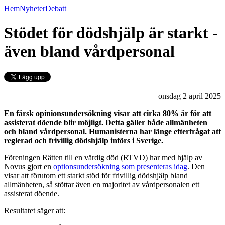
Hem
Nyheter
Debatt
Stödet för dödshjälp är starkt -
även bland vårdpersonal
onsdag 2 april 2025
En färsk opinionsundersökning visar att cirka 80% är för att
assisterat döende blir möjligt. Detta gäller både allmänheten
och bland vårdpersonal. Humanisterna har länge efterfrågat att
reglerad och frivillig dödshjälp införs i Sverige.
Föreningen Rätten till en värdig död (RTVD) har med hjälp av
Novus gjort en
optionsundersökning som presenteras idag
. Den
visar att förutom ett starkt stöd för frivillig dödshjälp bland
allmänheten, så stöttar även en majoritet av vårdpersonalen ett
assisterat döende.
Resultatet säger att: