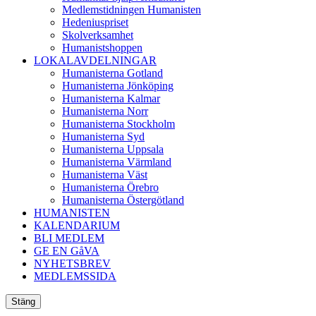
Medlemstidningen Humanisten
Hedeniuspriset
Skolverksamhet
Humanistshoppen
LOKALAVDELNINGAR
Humanisterna Gotland
Humanisterna Jönköping
Humanisterna Kalmar
Humanisterna Norr
Humanisterna Stockholm
Humanisterna Syd
Humanisterna Uppsala
Humanisterna Värmland
Humanisterna Väst
Humanisterna Örebro
Humanisterna Östergötland
HUMANISTEN
KALENDARIUM
BLI MEDLEM
GE EN GåVA
NYHETSBREV
MEDLEMSSIDA
Stäng