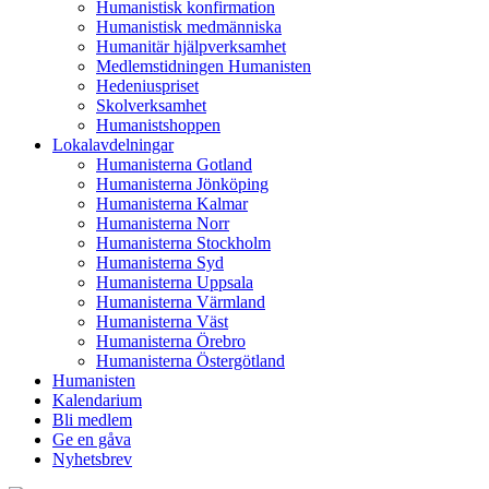
Humanistisk konfirmation
Humanistisk medmänniska
Humanitär hjälpverksamhet
Medlemstidningen Humanisten
Hedeniuspriset
Skolverksamhet
Humanistshoppen
Lokalavdelningar
Humanisterna Gotland
Humanisterna Jönköping
Humanisterna Kalmar
Humanisterna Norr
Humanisterna Stockholm
Humanisterna Syd
Humanisterna Uppsala
Humanisterna Värmland
Humanisterna Väst
Humanisterna Örebro
Humanisterna Östergötland
Humanisten
Kalendarium
Bli medlem
Ge en gåva
Nyhetsbrev