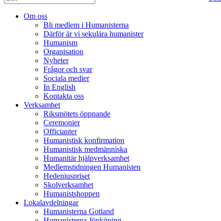
Om oss
Bli medlem i Humanisterna
Därför är vi sekulära humanister
Humanism
Organisation
Nyheter
Frågor och svar
Sociala medier
In English
Kontakta oss
Verksamhet
Riksmötets öppnande
Ceremonier
Officianter
Humanistisk konfirmation
Humanistisk medmänniska
Humanitär hjälpverksamhet
Medlemstidningen Humanisten
Hedeniuspriset
Skolverksamhet
Humanistshoppen
Lokalavdelningar
Humanisterna Gotland
Humanisterna Jönköping