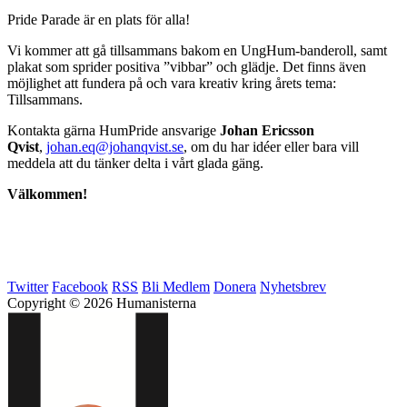
Pride Parade är en plats för alla!
Vi kommer att gå tillsammans bakom en UngHum-banderoll, samt
plakat som sprider positiva ”vibbar” och glädje. Det finns även
möjlighet att fundera på och vara kreativ kring årets tema:
Tillsammans.
Kontakta gärna HumPride ansvarige
Johan Ericsson
Qvist
,
johan.eq@johanqvist.se
, om du har idéer eller bara vill
meddela att du tänker delta i vårt glada gäng.
Välkommen!
Twitter
Facebook
RSS
Bli Medlem
Donera
Nyhetsbrev
Copyright © 2026 Humanisterna