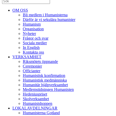
OM OSS
Bli medlem i Humanisterna
Därför är vi sekulära humanister
Humanism
Organisation
Nyheter
Frågor och svar
Sociala medier
In English
Kontakta oss
VERKSAMHET
Riksmötets öppnande
Ceremonier
Officianter
Humanistisk konfirmation
Humanistisk medmänniska
Humanitär hjälpverksamhet
Medlemstidningen Humanisten
Hedeniuspriset
Skolverksamhet
Humanistshoppen
LOKALAVDELNINGAR
Humanisterna Gotland