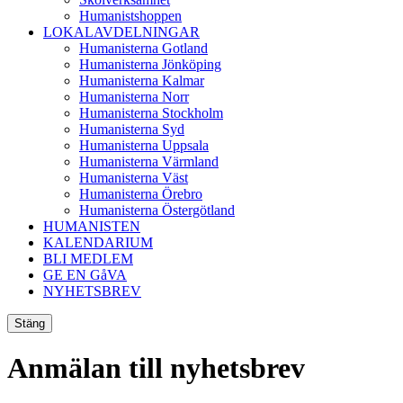
Humanistshoppen
LOKALAVDELNINGAR
Humanisterna Gotland
Humanisterna Jönköping
Humanisterna Kalmar
Humanisterna Norr
Humanisterna Stockholm
Humanisterna Syd
Humanisterna Uppsala
Humanisterna Värmland
Humanisterna Väst
Humanisterna Örebro
Humanisterna Östergötland
HUMANISTEN
KALENDARIUM
BLI MEDLEM
GE EN GåVA
NYHETSBREV
Stäng
Anmälan till nyhetsbrev