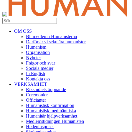
OM OSS
Bli medlem i Humanisterna
Därför är vi sekulära humanister
Humanism
Organisation
Nyheter
Frågor och svar
Sociala medier
In English
Kontakta oss
VERKSAMHET
Riksmötets öppnande
Ceremonier
Officianter
Humanistisk konfirmation
Humanistisk medmänniska
Humanitär hjälpverksamhet
Medlemstidningen Humanisten
Hedeniuspriset
Skolverksamhet