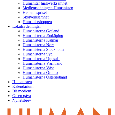
Humanitär hjälpverksamhet
Medlemstidningen Humanisten
Hedeniuspriset
Skolverksamhet
Humanistshoppen
Lokalavdelningar
Humanisterna Gotland
Humanisterna Jönköping
Humanisterna Kalmar
Humanisterna Norr
Humanisterna Stockholm
Humanisterna Syd
Humanisterna Uppsala
Humanisterna Värmland
Humanisterna Väst
Humanisterna Örebro
Humanisterna Östergötland
Humanisten
Kalendarium
Bli medlem
Ge en gåva
Nyhetsbrev