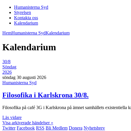
Humanisterna Syd
Styrelsen
Kontakta oss
Kalendarium
Hem
Humanisterna Syd
Kalendarium
Kalendarium
30/8
Söndag
2026
söndag 30 augusti 2026
Humanisterna Syd
Filosofika i Karlskrona 30/8.
Filosofika på café 3G i Karlskrona på ämnet samhällets existentiella 
Läs vidare
Visa arkiverade händelser »
Twitter
Facebook
RSS
Bli Medlem
Donera
Nyhetsbrev