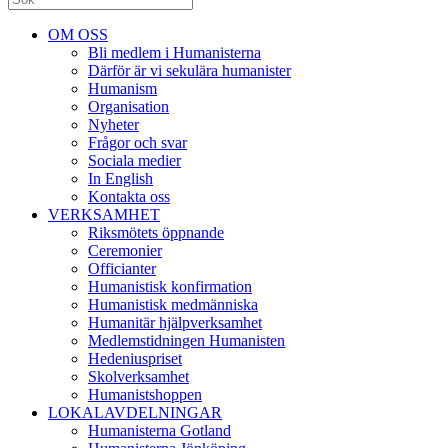
OM OSS
Bli medlem i Humanisterna
Därför är vi sekulära humanister
Humanism
Organisation
Nyheter
Frågor och svar
Sociala medier
In English
Kontakta oss
VERKSAMHET
Riksmötets öppnande
Ceremonier
Officianter
Humanistisk konfirmation
Humanistisk medmänniska
Humanitär hjälpverksamhet
Medlemstidningen Humanisten
Hedeniuspriset
Skolverksamhet
Humanistshoppen
LOKALAVDELNINGAR
Humanisterna Gotland