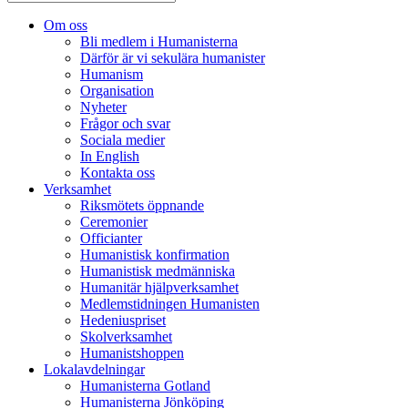
Om oss
Bli medlem i Humanisterna
Därför är vi sekulära humanister
Humanism
Organisation
Nyheter
Frågor och svar
Sociala medier
In English
Kontakta oss
Verksamhet
Riksmötets öppnande
Ceremonier
Officianter
Humanistisk konfirmation
Humanistisk medmänniska
Humanitär hjälpverksamhet
Medlemstidningen Humanisten
Hedeniuspriset
Skolverksamhet
Humanistshoppen
Lokalavdelningar
Humanisterna Gotland
Humanisterna Jönköping