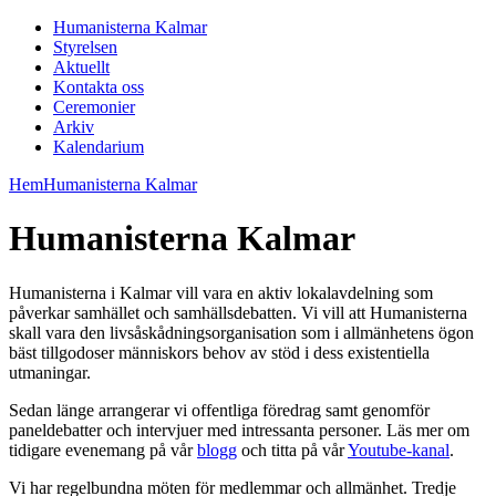
Humanisterna Kalmar
Styrelsen
Aktuellt
Kontakta oss
Ceremonier
Arkiv
Kalendarium
Hem
Humanisterna Kalmar
Humanisterna Kalmar
Humanisterna i Kalmar vill vara en aktiv lokalavdelning som
påverkar samhället och samhällsdebatten. Vi vill att Humanisterna
skall vara den livsåskådningsorganisation som i allmänhetens ögon
bäst tillgodoser människors behov av stöd i dess existentiella
utmaningar.
Sedan länge arrangerar vi offentliga föredrag samt genomför
paneldebatter och intervjuer med intressanta personer. Läs mer om
tidigare evenemang på vår
blogg
och titta på vår
Youtube-kanal
.
Vi har regelbundna möten för medlemmar och allmänhet. Tredje