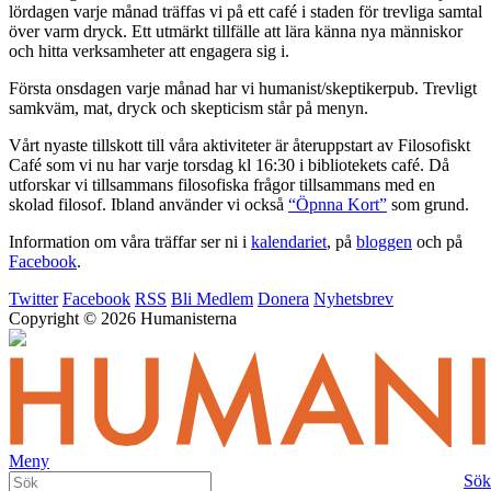
lördagen varje månad träffas vi på ett café i staden för trevliga samtal
över varm dryck. Ett utmärkt tillfälle att lära känna nya människor
och hitta verksamheter att engagera sig i.
Första onsdagen varje månad har vi humanist/skeptikerpub. Trevligt
samkväm, mat, dryck och skepticism står på menyn.
Vårt nyaste tillskott till våra aktiviteter är återuppstart av Filosofiskt
Café som vi nu har varje torsdag kl 16:30 i bibliotekets café. Då
utforskar vi tillsammans filosofiska frågor tillsammans med en
skolad filosof. Ibland använder vi också
“Öpnna Kort”
som grund.
Information om våra träffar ser ni i
kalendariet
, på
bloggen
och på
Facebook
.
Twitter
Facebook
RSS
Bli Medlem
Donera
Nyhetsbrev
Copyright © 2026 Humanisterna
Meny
Sök