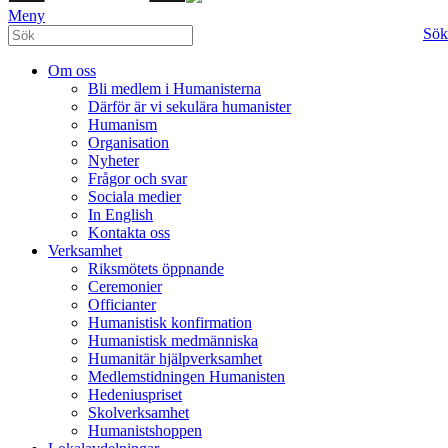
Meny
Sök
Om oss
Bli medlem i Humanisterna
Därför är vi sekulära humanister
Humanism
Organisation
Nyheter
Frågor och svar
Sociala medier
In English
Kontakta oss
Verksamhet
Riksmötets öppnande
Ceremonier
Officianter
Humanistisk konfirmation
Humanistisk medmänniska
Humanitär hjälpverksamhet
Medlemstidningen Humanisten
Hedeniuspriset
Skolverksamhet
Humanistshoppen