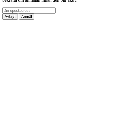
bekräfta din anmälan innan den blir aktiv.
Avbryt
Anmäl