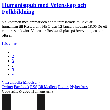
Humanistpub med Vetenskap och
Folkbildning
Välkommen medlemmar och andra intresserade av sekulär
humanism till Restaurang NEO den 12 januari klockan 18.00 för ett
enklare samkväm. Vi brukar försöka få plats på övervåningen som
ofta är
Läs vidare
1
2
3
…
5
»
Visa aktuella händelser »
Twitter
Facebook
RSS
Bli Medlem
Donera
Nyhetsbrev
Copyright © 2026 Humanisterna