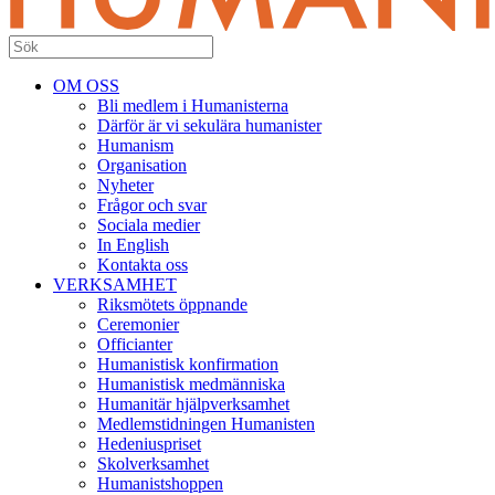
OM OSS
Bli medlem i Humanisterna
Därför är vi sekulära humanister
Humanism
Organisation
Nyheter
Frågor och svar
Sociala medier
In English
Kontakta oss
VERKSAMHET
Riksmötets öppnande
Ceremonier
Officianter
Humanistisk konfirmation
Humanistisk medmänniska
Humanitär hjälpverksamhet
Medlemstidningen Humanisten
Hedeniuspriset
Skolverksamhet
Humanistshoppen