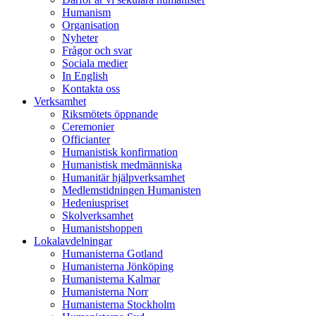
Humanism
Organisation
Nyheter
Frågor och svar
Sociala medier
In English
Kontakta oss
Verksamhet
Riksmötets öppnande
Ceremonier
Officianter
Humanistisk konfirmation
Humanistisk medmänniska
Humanitär hjälpverksamhet
Medlemstidningen Humanisten
Hedeniuspriset
Skolverksamhet
Humanistshoppen
Lokalavdelningar
Humanisterna Gotland
Humanisterna Jönköping
Humanisterna Kalmar
Humanisterna Norr
Humanisterna Stockholm