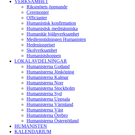
VERKSAMHET
Riksmötets öppnande
Ceremonier
Officianter
Humanistisk konfirmation
Humanistisk medmänniska
Humanitär hjälpverksamhet
Medlemstidningen Humanisten
Hedeniuspriset
Skolverksamhet
Humanistshoppen
LOKALAVDELNINGAR
Humanisterna Gotland
Humanisterna Jönköping
Humanisterna Kalmar
Humanisterna Norr
Humanisterna Stockholm
Humanisterna Syd
Humanisterna Uppsala
Humanisterna Värmland
Humanisterna Väst
Humanisterna Örebro
Humanisterna Östergötland
HUMANISTEN
KALENDARIUM