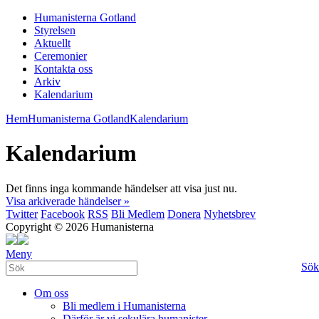
Humanisterna Gotland
Styrelsen
Aktuellt
Ceremonier
Kontakta oss
Arkiv
Kalendarium
Hem
Humanisterna Gotland
Kalendarium
Kalendarium
Det finns inga kommande händelser att visa just nu.
Visa arkiverade händelser »
Twitter
Facebook
RSS
Bli Medlem
Donera
Nyhetsbrev
Copyright © 2026 Humanisterna
Meny
Sök
Om oss
Bli medlem i Humanisterna
Därför är vi sekulära humanister